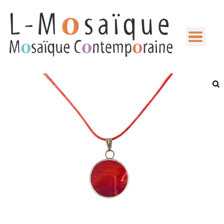
L-
Mosaique