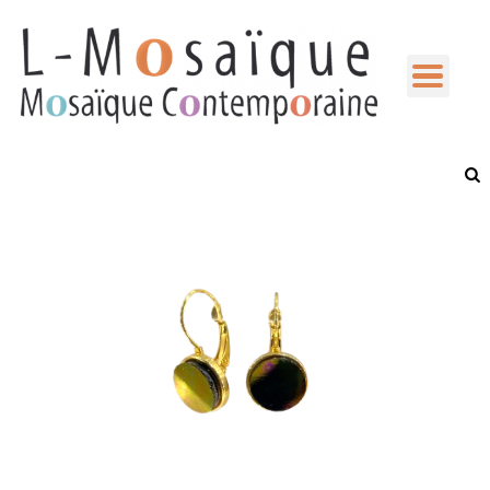
L-
Mosaique