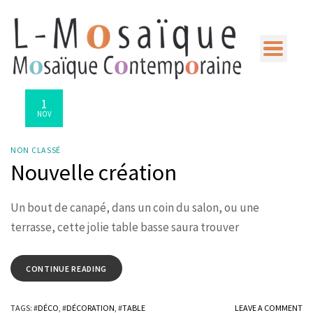
L-
Mosaique
1
NOV
NON CLASSÉ
Nouvelle création
Un bout de canapé, dans un coin du salon, ou une
terrasse, cette jolie table basse saura trouver
CONTINUE READING
TAGS
: #
DÉCO
, #
DÉCORATION
, #
TABLE
LEAVE A COMMENT